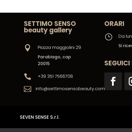
SETTIMO SENSO
ORARI
beauty gallery
}
Da lun
Si ri

Piazza maggiolini 29
Parabiago, cap
SEGUICI
20015

+39 351 7566708

info@settimosensobeauty.com
SEVEN SENSE S.r.l.