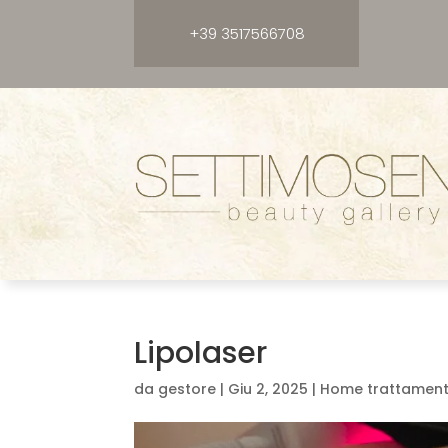
+39 3517566708
Lipolaser
da
gestore
|
Giu 2, 2025
|
Home trattament