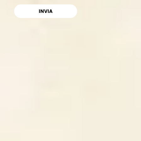
con riguardo al trattamento dei dati personali, nonché
alla libera circolazione di tali dati (noto anche come
GDPR). I dati concernenti la Sua persona, da Lei
spontaneamente forniti tramite la compilazione di
moduli informatici, vengono raccolti esclusivamente
per consentire il contatto con l’azienda e,
eventualmente, eseguire il contratto con Lei
concluso. Il conferimento, da parte Sua, dei dati in
parola ha natura obbligatoria; il suo eventuale rifiuto
non ci permetterà di fornirLe il prodotto/servizio da Lei
richiesto (potenzialmente esponendoLa a
responsabilità per inadempimento contrattuale) e,
comunque, di evadere la Sua richiesta. All’interno della
nostra struttura potrà venire a conoscenza dei dati
solo il personale incaricato di effettuare operazioni di
trattamento dei dati stessi, sempre per le citate
finalità. Le ricordiamo inoltre che, facendone apposita
richiesta al titolare del trattamento, potrà esercitare
tutti i diritti previsti dagli articoli da 15 a 22 del
predetto Regolamento UE, che Le consentono, in