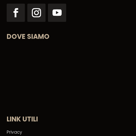
inoltre, del diritto di proporre reclamo all’Autorità
Garante per la Protezione dei Dati Personali, quale
autorità di controllo operante in Italia, e di proporre
ricorso giurisdizionale, tanto avverso una decisione
dell’Autorità Garante, quanto nei confronti del titolare
DOVE SIAMO
del trattamento stesso e/o di un responsabile del
trattamento.
LINK UTILI
Privacy